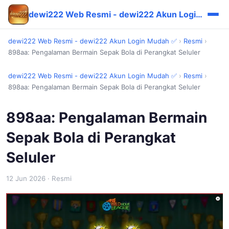
dewi222 Web Resmi - dewi222 Akun Login Mudah ✅
dewi222 Web Resmi - dewi222 Akun Login Mudah ✅
›
Resmi
›
898aa: Pengalaman Bermain Sepak Bola di Perangkat Seluler
dewi222 Web Resmi - dewi222 Akun Login Mudah ✅
›
Resmi
›
898aa: Pengalaman Bermain Sepak Bola di Perangkat Seluler
898aa: Pengalaman Bermain
Sepak Bola di Perangkat
Seluler
12 Jun 2026
· Resmi