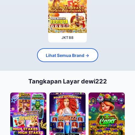
JKT88
Lihat Semua Brand →
Tangkapan Layar dewi222