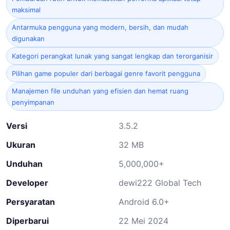
maksimal
Antarmuka pengguna yang modern, bersih, dan mudah
digunakan
Kategori perangkat lunak yang sangat lengkap dan terorganisir
Pilihan game populer dari berbagai genre favorit pengguna
Manajemen file unduhan yang efisien dan hemat ruang
penyimpanan
Versi
3.5.2
Ukuran
32 MB
Unduhan
5,000,000+
Developer
dewi222 Global Tech
Persyaratan
Android 6.0+
Diperbarui
22 Mei 2024