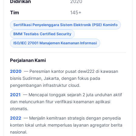
Didirikan
2020
Tim
145+
Sertifikasi Penyelenggara Sistem Elektronik (PSE) Kominfo
BMM Testlabs Certified Security
ISO/IEC 27001 Manajemen Keamanan Informasi
Perjalanan Kami
2020
— Peresmian kantor pusat dewi222 di kawasan
bisnis Sudirman, Jakarta, dengan fokus pada
pengembangan infrastruktur cloud.
2021
— Mencapai tonggak sejarah 2 juta unduhan aktif
dan meluncurkan fitur verifikasi keamanan aplikasi
otomatis.
2022
— Menjalin kemitraan strategis dengan penyedia
konten lokal untuk memperluas layanan agregator berita
nasional.