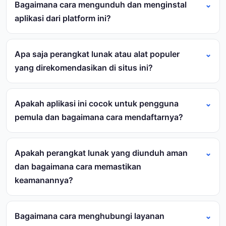
Bagaimana cara mengunduh dan menginstal
aplikasi dari platform ini?
Apa saja perangkat lunak atau alat populer
yang direkomendasikan di situs ini?
Apakah aplikasi ini cocok untuk pengguna
pemula dan bagaimana cara mendaftarnya?
Apakah perangkat lunak yang diunduh aman
dan bagaimana cara memastikan
keamanannya?
Bagaimana cara menghubungi layanan