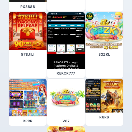
PX8888
578JILI
33ZKL
REKOR777
R6R6
RPRR
V87