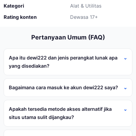
Kategori
Alat & Utilitas
Rating konten
Dewasa 17+
Pertanyaan Umum (FAQ)
Apa itu dewi222 dan jenis perangkat lunak apa
yang disediakan?
Bagaimana cara masuk ke akun dewi222 saya?
Apakah tersedia metode akses alternatif jika
situs utama sulit dijangkau?