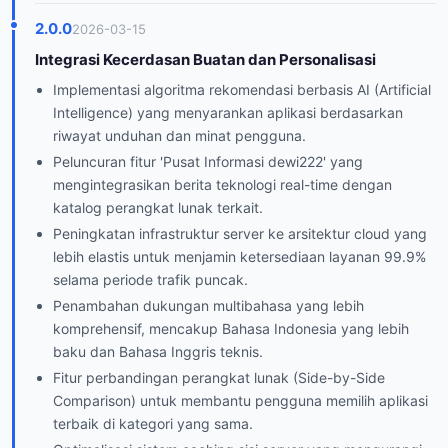
2.0.0
2026-03-15
Integrasi Kecerdasan Buatan dan Personalisasi
Implementasi algoritma rekomendasi berbasis AI (Artificial
Intelligence) yang menyarankan aplikasi berdasarkan
riwayat unduhan dan minat pengguna.
Peluncuran fitur 'Pusat Informasi dewi222' yang
mengintegrasikan berita teknologi real-time dengan
katalog perangkat lunak terkait.
Peningkatan infrastruktur server ke arsitektur cloud yang
lebih elastis untuk menjamin ketersediaan layanan 99.9%
selama periode trafik puncak.
Penambahan dukungan multibahasa yang lebih
komprehensif, mencakup Bahasa Indonesia yang lebih
baku dan Bahasa Inggris teknis.
Fitur perbandingan perangkat lunak (Side-by-Side
Comparison) untuk membantu pengguna memilih aplikasi
terbaik di kategori yang sama.