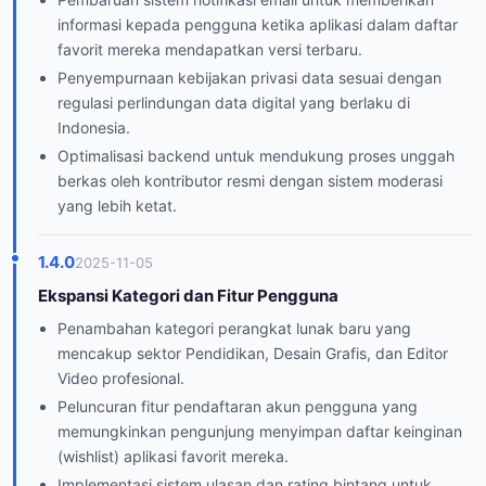
informasi kepada pengguna ketika aplikasi dalam daftar
favorit mereka mendapatkan versi terbaru.
Penyempurnaan kebijakan privasi data sesuai dengan
regulasi perlindungan data digital yang berlaku di
Indonesia.
Optimalisasi backend untuk mendukung proses unggah
berkas oleh kontributor resmi dengan sistem moderasi
yang lebih ketat.
1.4.0
2025-11-05
Ekspansi Kategori dan Fitur Pengguna
Penambahan kategori perangkat lunak baru yang
mencakup sektor Pendidikan, Desain Grafis, dan Editor
Video profesional.
Peluncuran fitur pendaftaran akun pengguna yang
memungkinkan pengunjung menyimpan daftar keinginan
(wishlist) aplikasi favorit mereka.
Implementasi sistem ulasan dan rating bintang untuk