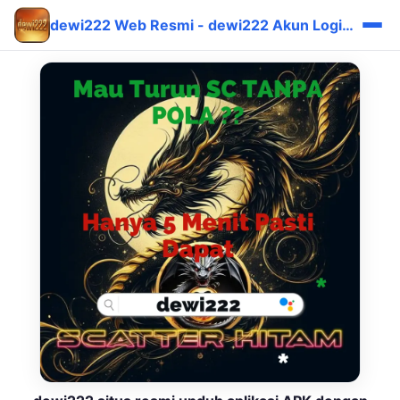
dewi222 Web Resmi - dewi222 Akun Login Mudah ✅