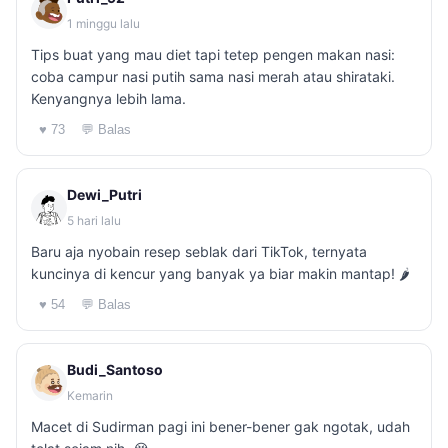
1 minggu lalu
Tips buat yang mau diet tapi tetep pengen makan nasi:
coba campur nasi putih sama nasi merah atau shirataki.
Kenyangnya lebih lama.
♥ 73
💬 Balas
Dewi_Putri
5 hari lalu
Baru aja nyobain resep seblak dari TikTok, ternyata
kuncinya di kencur yang banyak ya biar makin mantap! 🌶️
♥ 54
💬 Balas
Budi_Santoso
Kemarin
Macet di Sudirman pagi ini bener-bener gak ngotak, udah