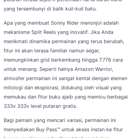
yang tersembunyi di balik kuil-kuil batu.
Apa yang membuat Sonny Rider menonjol adalah
mekanisme Split Reels yang inovatif. Jika Anda
menikmati dinamika permainan yang terus berubah,
fitur ini akan terasa familiar namun segar,
memungkinkan grid berkembang hingga 7.776 cara
untuk menang. Seperti halnya Amazon Warrior,
atmosfer permainan ini sangat kental dengan elemen
mitologi dan eksplorasi, didukung oleh visual yang
memukau dan fitur buku ajaib yang memicu berbagai
333v 333v level putaran gratis.
Bagi pemain yang mencari variasi, permainan ini
menyediakan Buy Pass™ untuk akses instan ke fitur