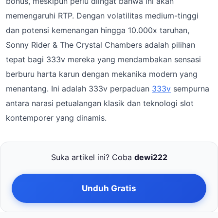
bonus, meskipun perlu diingat bahwa ini akan
memengaruhi RTP. Dengan volatilitas medium-tinggi
dan potensi kemenangan hingga 10.000x taruhan,
Sonny Rider & The Crystal Chambers adalah pilihan
tepat bagi 333v mereka yang mendambakan sensasi
berburu harta karun dengan mekanika modern yang
menantang. Ini adalah 333v perpaduan
333v
sempurna
antara narasi petualangan klasik dan teknologi slot
kontemporer yang dinamis.
Suka artikel ini? Coba
dewi222
Unduh Gratis