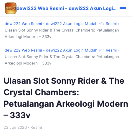
dewi222 Web Resmi - dewi222 Akun Login Mudah ✅
dewi222 Web Resmi - dewi222 Akun Login Mudah ✅
›
Resmi
›
Ulasan Slot Sonny Rider & The Crystal Chambers: Petualangan
Arkeologi Modern – 333v
dewi222 Web Resmi - dewi222 Akun Login Mudah ✅
›
Resmi
›
Ulasan Slot Sonny Rider & The Crystal Chambers: Petualangan
Arkeologi Modern – 333v
Ulasan Slot Sonny Rider & The
Crystal Chambers:
Petualangan Arkeologi Modern
– 333v
23 Jun 2026
· Resmi